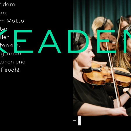
t dem
dem
dem Motto
ter
ller
en ein.
rogramm
türen und
f euch!
1